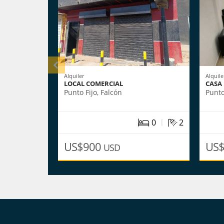
Alquiler
Alquile
LOCAL COMERCIAL
CASA 
Punto Fijo, Falcón
Punto
|
0
2
US$900
US
USD