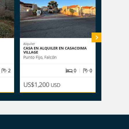
Alquiler
Venta
CASA EN ALQUILER EN CASACOIMA
TONWHOUSE 
VILLAGE
MARAVEN CO
Punto Fijo, Falcón
Punto Fijo, F
|
|
2
0
0
US$1,200
US$72,0
USD