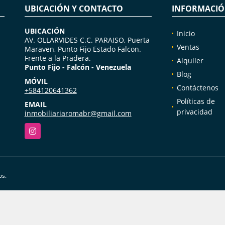
UBICACIÓN Y CONTACTO
INFORMACI
UBICACIÓN
Inicio
AV. OLLARVIDES C.C. PARAISO, Puerta
Ventas
Maraven, Punto Fijo Estado Falcon.
Frente a la Pradera.
Alquiler
Punto Fijo - Falcón - Venezuela
Blog
.
MÓVIL
Contáctenos
+584120641362
Políticas de
EMAIL
privacidad
inmobiliariaromabr@gmail.com
Instagram
os.