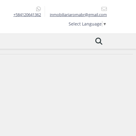
+584120641362
inmobiliariaromabr@gmail.com
Select Language
▼