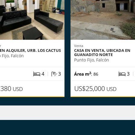
r
Venta
EN ALQUILER, URB. LOS CACTUS
CASA EN VENTA, UBICADA EN
GUANADITO NORTE
 Fijo, Falcón
Punto Fijo, Falcón
|
4
3
3
2
Área m
: 86
$380
US$25,000
USD
USD