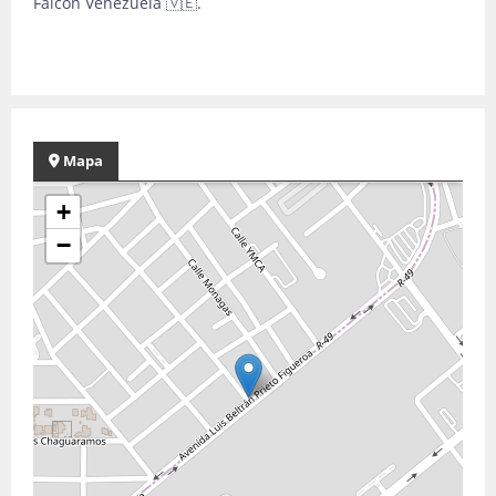
Falcón Venezuela 🇻🇪.
Mapa
+
−