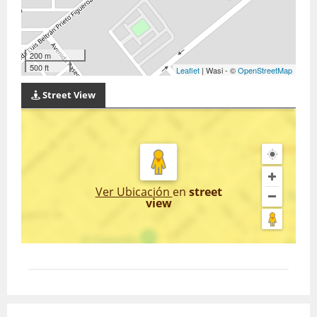
200 m
500 ft
Leaflet
| Wasi - ©
OpenStreetMap
Street View
Ver Ubicación
en
street
view