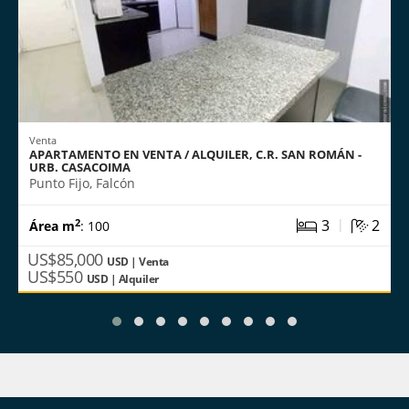
Venta
APARTAMENTO EN VENTA / ALQUILER, C.R. SAN ROMÁN -
URB. CASACOIMA
Punto Fijo, Falcón
|
3
2
2
Área m
: 100
US$85,000
USD | Venta
US$550
USD | Alquiler