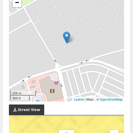
−
200 m
500 ft
Leaflet
| Wasi - ©
OpenStreetMap
Street View