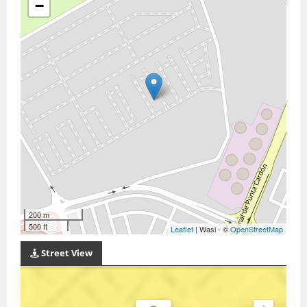
−
200 m
500 ft
Leaflet
| Wasi - ©
OpenStreetMap
Street View